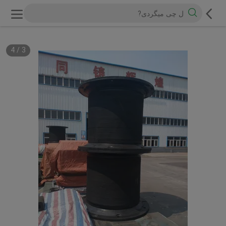
4
/
3