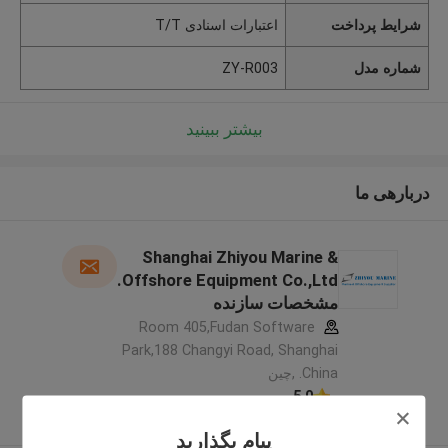
شرایط پرداخت
اعتبارات اسنادی T/T
شماره مدل
ZY-R003
بیشتر ببینید
دربارهی ما
Shanghai Zhiyou Marine &
Offshore Equipment Co.,Ltd.
مشخصات سازنده
Room 405,Fudan Software
Park,188 Changyi Road, Shanghai
China. ,چین
5.0
کننده تایید شده
پیام بگذارید